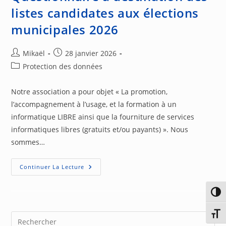
listes candidates aux élections
municipales 2026
Auteur/autrice
Publication
Mikaël
28 janvier 2026
de
publiée :
Post
Protection des données
la
category:
publication :
Notre association a pour objet « La promotion,
l’accompagnement à l’usage, et la formation à un
informatique LIBRE ainsi que la fourniture de services
informatiques libres (gratuits et/ou payants) ». Nous
sommes…
Questionnaire
Continuer La Lecture
À
Destination
Des
Passe
Listes
Candidates
Aux
Chang
Élections
Pre
Municipales