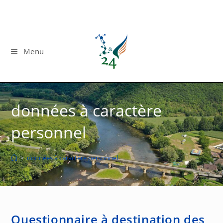
Skip
to
content
Menu
données à caractère
personnel
>
données à caractère personnel
Questionnaire à destination des