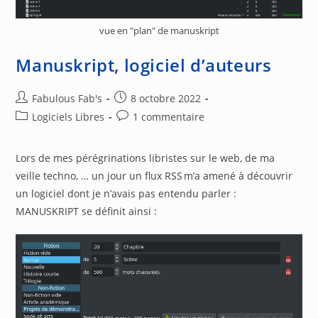
vue en "plan" de manuskript
Manuskript, logiciel d’auteurs
Auteur/autrice
Publication
Fabulous Fab's
8 octobre 2022
de
publiée :
Post
Commentaires
Logiciels Libres
1 commentaire
la
category:
de
publication :
la
Lors de mes pérégrinations libristes sur le web, de ma
publication :
veille techno, … un jour un flux RSS m’a amené à découvrir
un logiciel dont je n’avais pas entendu parler :
MANUSKRIPT se définit ainsi :