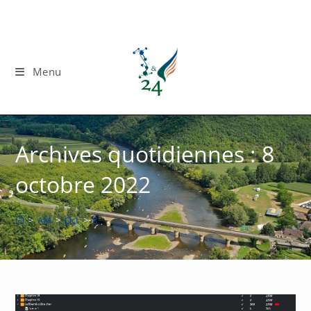
Skip
to
content
Menu
Archives quotidiennes : 8
octobre 2022
>
AM
>
Oct
>
8