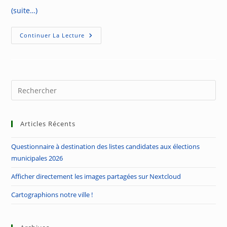
(suite…)
Manuskript,
Continuer La Lecture
Logiciel
D’auteurs
Pre
Es
to
Articles Récents
clo
the
Questionnaire à destination des listes candidates aux élections
sea
municipales 2026
pan
Afficher directement les images partagées sur Nextcloud
Cartographions notre ville !