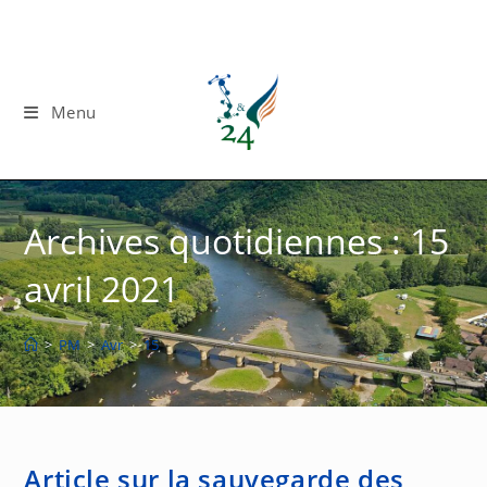
Skip
to
content
Menu
Archives quotidiennes : 15
avril 2021
>
PM
>
Avr
>
15
Article sur la sauvegarde des