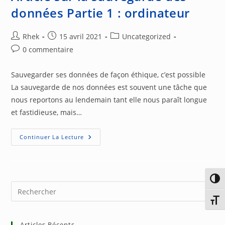
données Partie 1 : ordinateur
Auteur/autrice
Publication
Post
Rhek
15 avril 2021
Uncategorized
de
publiée :
category:
Commentaires
0 commentaire
la
de
publication :
la
Sauvegarder ses données de façon éthique, c’est possible
publication :
La sauvegarde de nos données est souvent une tâche que
nous reportons au lendemain tant elle nous paraît longue
et fastidieuse, mais…
Article
Continuer La Lecture
Sur
La
Sauvegarde
Des
Données
Partie
Passe
1
Pre
:
Es
Ordinateur
Chang
to
Articles Récents
clo